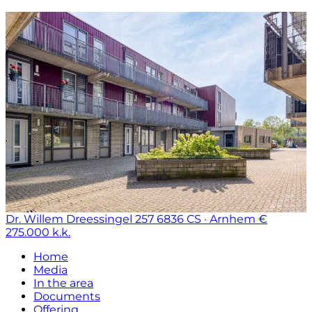
Dr. Willem Dreessingel 257
6836 CS · Arnhem
€
275.000 k.k.
Home
Media
In the area
Documents
Offering