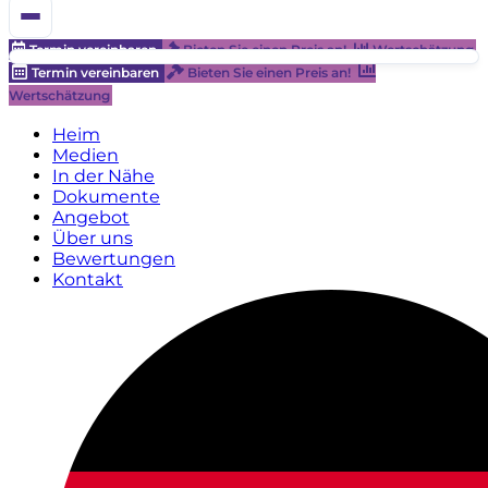
Termin vereinbaren
Bieten Sie einen Preis an!
Wertschätzung
Termin vereinbaren
Bieten Sie einen Preis an!
Wertschätzung
Heim
Medien
In der Nähe
Dokumente
Angebot
Über uns
Bewertungen
Kontakt