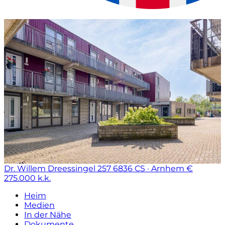
Dr. Willem Dreessingel 257
6836 CS · Arnhem
€
275.000 k.k.
Heim
Medien
In der Nähe
Dokumente