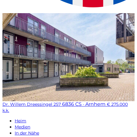
6836 CS · Arnhem
Dr. Willem Dreessingel 257
€ 275.000
k.k.
Heim
Medien
In der Nähe