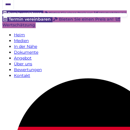
Termin vereinbaren
Bieten Sie einen Preis an!
Wertschätzung
Termin vereinbaren
Bieten Sie einen Preis an!
Wertschätzung
Heim
Medien
In der Nähe
Dokumente
Angebot
Über uns
Bewertungen
Kontakt