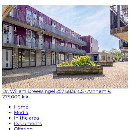
Dr. Willem Dreessingel 257
6836 CS · Arnhem
€
275.000 k.k.
Home
Media
In the area
Documents
Offering